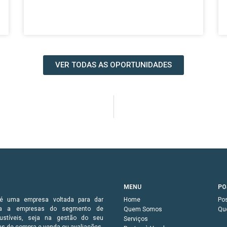
VER TODAS AS OPORTUNIDADES
MENU
PO
 é uma empresa voltada para dar
Home
Po
ria a empresas do segmento de
Quem Somos
Qu
bustíveis, seja na gestão do seu
Serviços
es de compra e venda ou avaliações.