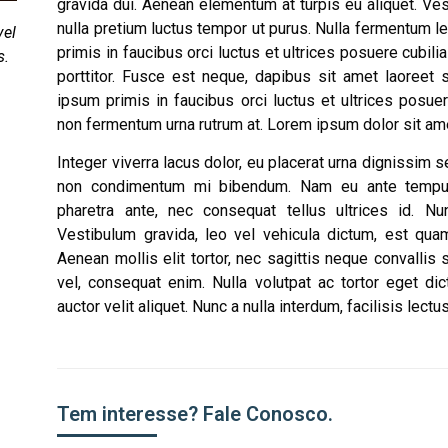
gravida dui. Aenean elementum at turpis eu aliquet. Ve
nulla pretium luctus tempor ut purus. Nulla fermentum l
vel
primis in faucibus orci luctus et ultrices posuere cubil
s.
porttitor. Fusce est neque, dapibus sit amet laoreet 
ipsum primis in faucibus orci luctus et ultrices posuer
non fermentum urna rutrum at. Lorem ipsum dolor sit amet
Integer viverra lacus dolor, eu placerat urna dignissim
non condimentum mi bibendum. Nam eu ante tempus l
pharetra ante, nec consequat tellus ultrices id. Nu
Vestibulum gravida, leo vel vehicula dictum, est quam 
Aenean mollis elit tortor, nec sagittis neque convallis 
vel, consequat enim. Nulla volutpat ac tortor eget dict
auctor velit aliquet. Nunc a nulla interdum, facilisis lectus
Tem interesse? Fale Conosco.