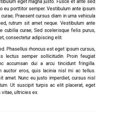
stibulum eget magna justo. Fusce et ante sed
eo eu porttitor semper. Vestibulum ante ipsum
ia curae; Praesent cursus diam in urna vehicula
sed, rutrum sit amet neque. Vestibulum ante
e cubilia curae; Sed scelerisque felis purus,
, consectetur adipiscing elit.
 sed. Phasellus rhoncus est eget ipsum cursus,
ectus semper sollicitudin. Proin feugiat
nc accumsan dui a arcu tincidunt fringilla.
auctor eros, quis lacinia nisl mi ac tellus.
sit amet. Nunc eu justo imperdiet, cursus nisl
um. Ut suscipit turpis ac elit placerat, eget
 vitae, ultricies ex.