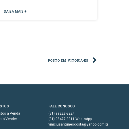
SAIBA MAIS +
POSTO EM VITÓRIA-ES
STOS
FALE CONOSCO
stos à Venda
(31) 99228-3224
ero Vender
(31) 98477-3311 WhatsApp
viniciusantunescosta@yahoo.com.br